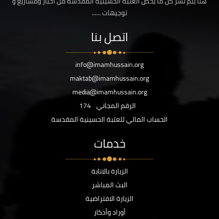
هنا يتم نشر كل ما يخص العتبة الحسينية المقدسة من اخبار ومشاريع و
توجيهات ......
اتصل بنا
info@imamhussain.org
maktab@imamhussain.org
media@imamhussain.org
الرقم المجاني
174
الحساب المالي للعتبة الحسينية المقدسة
خدمات
الزيارة بالانابة
البث المباشر
الزيارة الافتراضية
أوراد وأذكار