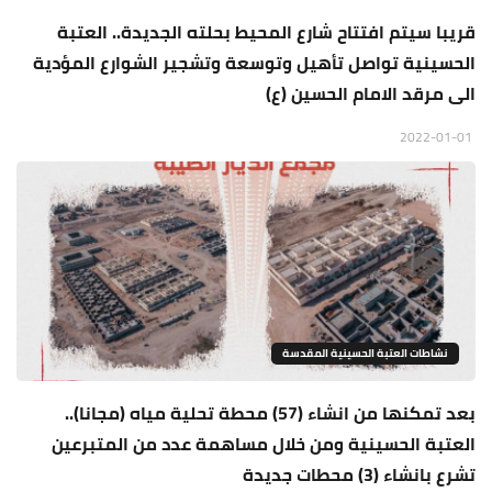
قريبا سيتم افتتاح شارع المحيط بحلته الجديدة.. العتبة
الحسينية تواصل تأهيل وتوسعة وتشجير الشوارع المؤدية
الى مرقد الامام الحسين (ع)
2022-01-01
نشاطات العتبة الحسينية المقدسة
بعد تمكنها من انشاء (57) محطة تحلية مياه (مجانا)..
العتبة الحسينية ومن خلال مساهمة عدد من المتبرعين
تشرع بانشاء (3) محطات جديدة