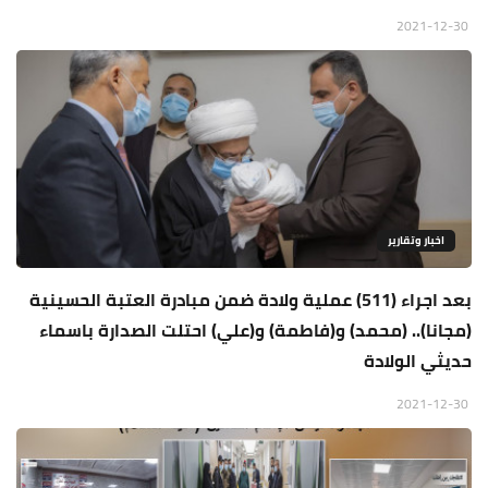
2021-12-30
اخبار وتقارير
بعد اجراء (511) عملية ولادة ضمن مبادرة العتبة الحسينية
(مجانا).. (محمد) و(فاطمة) و(علي) احتلت الصدارة باسماء
حديثي الولادة
2021-12-30