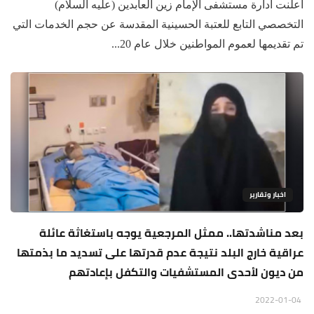
أعلنت ادارة مستشفى الإمام زين العابدين (عليه السلام)
التخصصي التابع للعتبة الحسينية المقدسة عن حجم الخدمات التي
تم تقديمها لعموم المواطنين خلال عام 20...
اخبار وتقارير
بعد مناشدتها.. ممثل المرجعية يوجه باستغاثة عائلة
عراقية خارج البلد نتيجة عدم قدرتها على تسديد ما بذمتها
من ديون لأحدى المستشفيات والتكفل بإعادتهم
2022-01-04