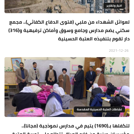
اخبار وتقارير
لعوائل الشهداء من ملبي (فتوى الدفاع الكفائي).. مجمع
سكني يضم مدارس وجامع وسوق وأماكن ترفيهية و(316)
دار تقوم بتنفيذه العتبة الحسينية
2021-12-26
نشاطات العتبة الحسينية المقدسة
لتكفلها بـ(1690) يتيم في مدارس نموذجية (مجانا)..