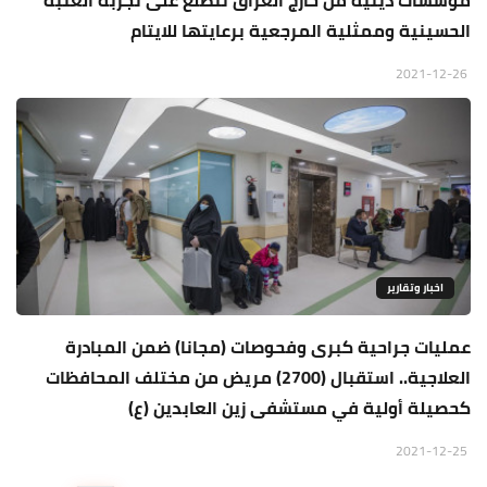
مؤسسات دينية من خارج العراق تتطلع على تجربة العتبة
الحسينية وممثلية المرجعية برعايتها للايتام
2021-12-26
اخبار وتقارير
عمليات جراحية كبرى وفحوصات (مجانا) ضمن المبادرة
العلاجية.. استقبال (2700) مريض من مختلف المحافظات
كحصيلة أولية في مستشفى زين العابدين (ع)
2021-12-25