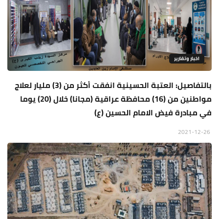
اخبار وتقارير
بالتفاصيل: العتبة الحسينية انفقت أكثر من (3) مليار لعلاج
مواطنين من (16) محافظة عراقية (مجانا) خلال (20) يوما
في مبادرة فيض الامام الحسين (ع)
2021-12-26