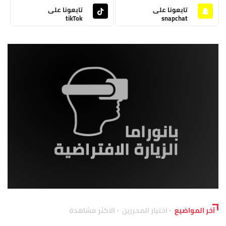
تابعونا على
تابعونا على
tikTok
snapchat
آخر المواضيع
اختيار المحررين
الاكثر مشاهدة