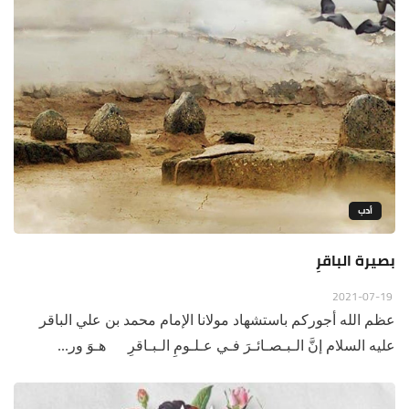
أدب
بصيرة الباقرِ
2021-07-19
عظم الله أجوركم باستشهاد مولانا الإمام محمد بن علي الباقر
عليه السلام إنَّ الـبـصـائـرَ فـي عـلـومِ الـبـاقرِ هـوَ ور...