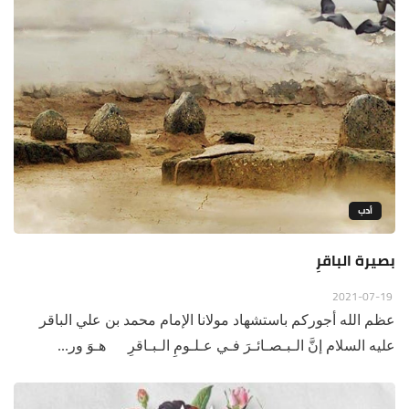
أدب
بصيرة الباقرِ
2021-07-19
عظم الله أجوركم باستشهاد مولانا الإمام محمد بن علي الباقر
عليه السلام إنَّ الـبـصـائـرَ فـي عـلـومِ الـبـاقرِ هـوَ ور...