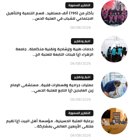
التقارير المصورة
بأكثر من (795) ألف مستفيد.. قسم التنمية والتأهيل
الاجتماعي للشباب في العتبة الحس...
06/08/2026
اخبار وتقارير
خدمات طبية وإرشادية وتقنية متكاملة.. جامعة
الزهراء (ع) للبنات التابعة للعتبة الح...
06/08/2026
اخبار وتقارير
عمليات جراحية وقسطرات قلبية.. مستشفى الإمام
زين العابدين (ع) التابع للعتبة الحسي...
06/08/2026
التقارير المصورة
برعاية العتبة الحسينية.. مؤسسة أهل البيت (ع) تقيم
ملتقى الأربعين العالمي بمشاركة...
06/08/2026