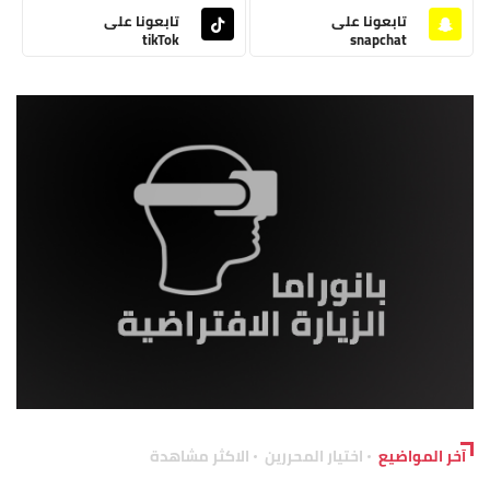
تابعونا على
تابعونا على
tikTok
snapchat
آخر المواضيع
اختيار المحررين
الاكثر مشاهدة