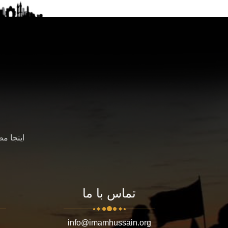
اینجا م
تماس با ما
info@imamhussain.org