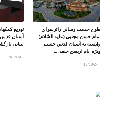
طرح خدمت رسانی زائرسرای
توزیع کمکهای
امام حسن مجتبی (علیه السّلام)
آستان قدس 
وابسته به آستان قدس حسینی
لبنانی بازگشت
ویژه ایام اربعین حسی...
08/12/24
17/08/24