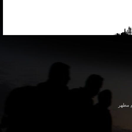
م مطهر