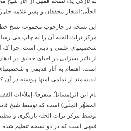
به تازگی یک نسخه فقهی از آثار شیخ محم
الحلّی:افتخار محققان و پسر علامه حلی
این نسخه در چارچوب مجموعه نسخ خطی
مرکز تراث الحله آن را به چاپ می رساند
شخصیتهای علمی و دینی است. چرا که آثا
از تاثیر بسزایی در احیای حقایق در اذهان
است. اهتمام به آثار قدیمی و شخصیتها
اندیشمند از تمامی امتها پیوسته در آن ک
نام این اثر(مسائلُ متفرقةٌ إملاَءات الفقی
المطهَّر الحِلِّی) است که توسط شیخ قاس
فقهی است که در دو نسخه تنظیم شده 