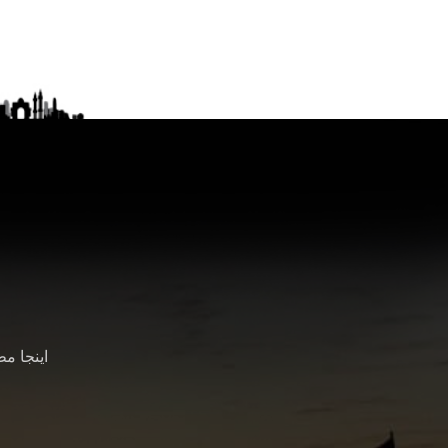
اینجا م