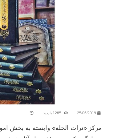
25/06/2019
1285 بازدید:
مرکز «تراث الحله» وابسته به بخش ام