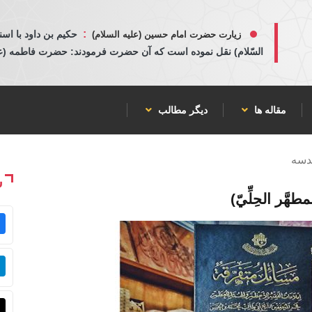
:
حكيم بن داود با اسن
زیارت حضرت امام حسین (علیه السلام)
السّلام) نقل نموده است كه آن حضرت فرمودند: حضرت فاطمه (عليها
مقاله ها
دیگر مطالب
قدسه
ش
َّر الحِلِّيّ)