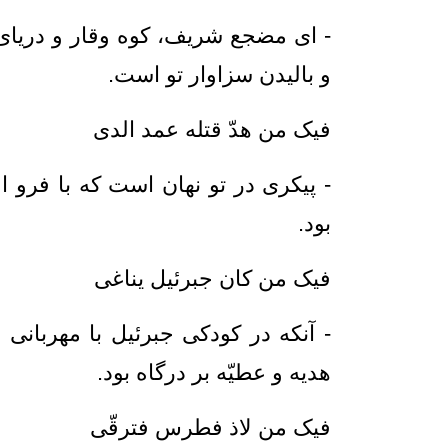
- ای مضجع شریف، كوه وقار و درياى
و باليدن سزاوار تو است.
فیک من هدّ قتله عمد الدی _ ن 
- پيكرى در تو نهان است كه با فرو ا
بود.
فیک من کان جبرئیل یناغی هو می
- آنكه در کودکی جبرئیل با مهربانی 
هدیه و عطیّه بر درگاه بود.
فیک من لاذ فطرس فترقّی بجن