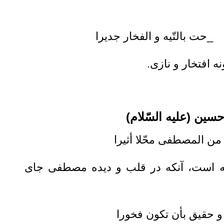
 بالتّیه و الفخار جدیرا
ه افتخار و نازى.
سین (علیه السّلام)
المصطفی محّلا أثیرا
فته است، آنكه در قلب و ديده مصطفى جاى
قیق بأن تکون فخورا