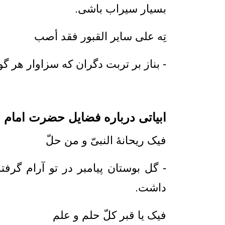
بسیار سیراب باشی.
تِه علی سایر القبور فقد أصب _حت
- بناز بر تربت دگران كه سزاوار هر گون
ابیاتی درباره فضایل حضرت امام ح
فیک ریحانۀ النبیّ و من حلّ من 
- گل بوستان پيامبر در تو آرام گر
داشت.
فیک یا قبر کلّ حلم و علم و ح