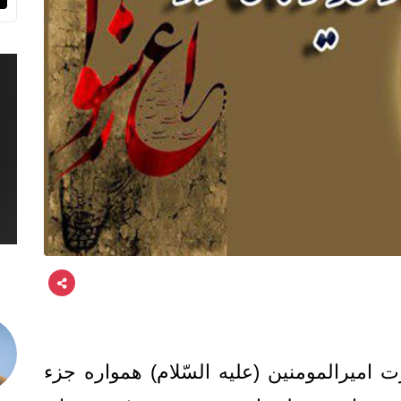
میرالمومنین (علیه السّلام) همواره جزء