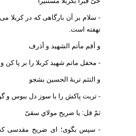
حیّ قبرا بکربلا مستنیرا ضمّ ک
- سلام بر آن بارگاهى كه در كربلا مى
نهفته است.
و أقم مأتم الشهید و أذرف منک 
- محفل ماتم شهید کربلا را بر پا كن 
و التثم تربۀ الحسین بشجو و أط
- تربت پاكش را با سوز دل ببوس و گون
ثمّ قل: یا ضریح مولاي سقیّ _ت
- سپس بگوی؛ ای ضریح مقدسی که پی