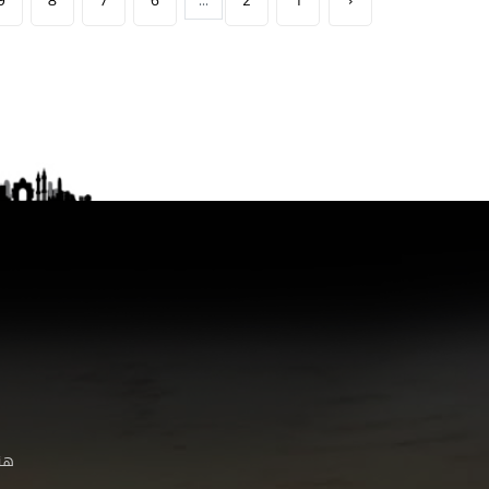
9
8
7
6
...
2
1
‹
هنا