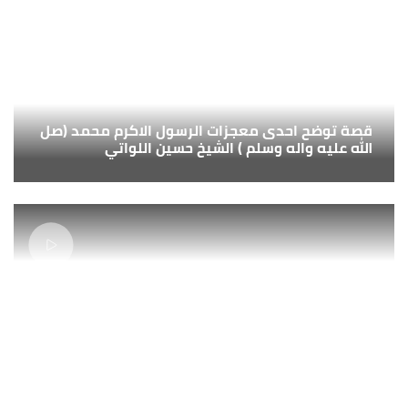
قصة توضح احدى معجزات الرسول الاكرم محمد (صل
الله عليه واله وسلم ) الشيخ حسين اللواتي