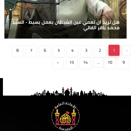
هل تريد ان تعمي عين الشيطان بعمل بسيط - السيد
محمد باقر الفالي
8
7
6
5
4
3
2
1
‹
›
15
14
...
10
9