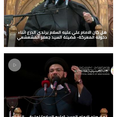
هل كان الامام علي عليه السلام يرتدي الدرع اثناء
دخوله المعركة- فضيلة السيد جعفر المشعشعي
لو لا صلح الإمام الحسن (عليه السلام) لما بقي التشيّع