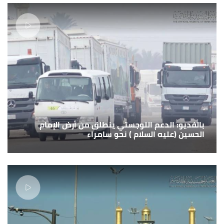
بالفديو: الدعم اللوجستي ينطلق من أرض الإمام
الحسين (عليه السلام ) نحو سامراء