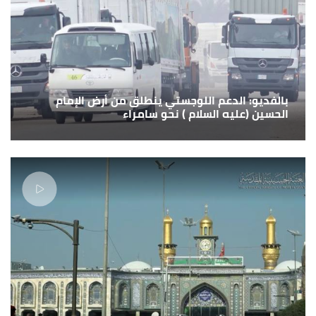
بالفديو: الدعم اللوجستي ينطلق من أرض الإمام
الحسين (عليه السلام ) نحو سامراء