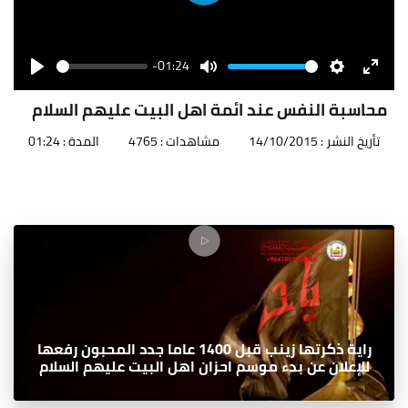
Play
-01:24
Seek
Volume
Play
Mute
Settings
Enter
fullscr
محاسبة النفس عند ائمة اهل البيت عليهم السلام
تأريخ النشر : 14/10/2015
مشاهدات : 4765
المدة : 01:24
راية ذكرتها زينب قبل 1400 عاما جدد المحبون رفعها
للإعلان عن بدء موسم احزان اهل البيت عليهم السلام