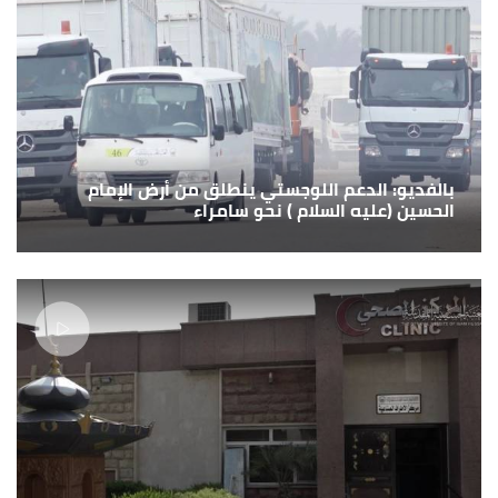
بالفديو: الدعم اللوجستي ينطلق من أرض الإمام
الحسين (عليه السلام ) نحو سامراء