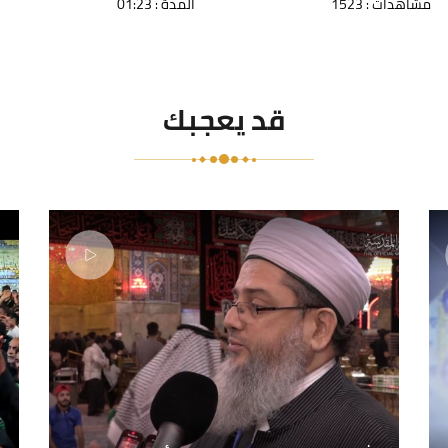
مشاهدات : 1523
المدة : 01:23
قد يعجبك