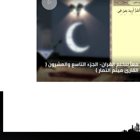
معاً لنختم القران- الجزء التاسع والعشرون (
القارئ ميثم التمار )