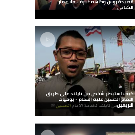
قصيدة روس وكلهه غيرة - ملا عمار
الكناني
كيف استبصر شخص من تايلند على طريق
الامام الحسين عليه السلام - يوميات
الاربعين