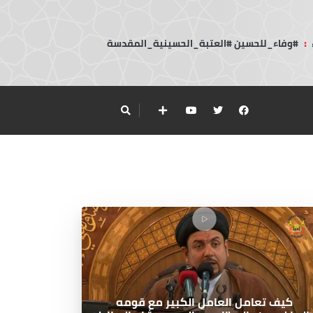
:
#وفاء_للحسين #العتبة_الحسينية_المقدسة
كيف تعامل العامل الكبير مع قومه