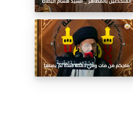
المنخدعين بالمظاهر _ السيد هشام البطاط
ماحكم من مات وفي ذمته صلاة لم يصلها