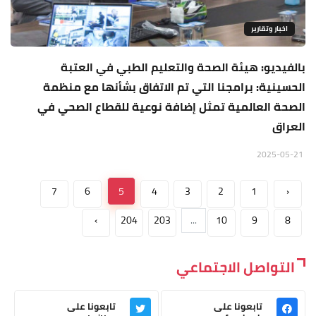
اخبار وتقارير
بالفيديو: هيئة الصحة والتعليم الطبي في العتبة
الحسينية: برامجنا التي تم الاتفاق بشأنها مع منظمة
الصحة العالمية تمثل إضافة نوعية للقطاع الصحي في
العراق
2025-05-21
7
6
5
4
3
2
1
‹
›
204
203
...
10
9
8
التواصل الاجتماعي
تابعونا على
تابعونا على