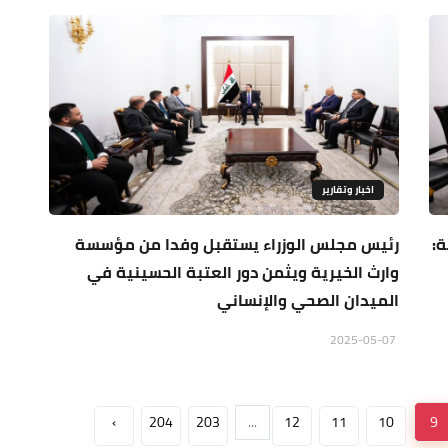
اخبار وتقارير
ة:
رئيس مجلس الوزراء يستقبل وفدا من مؤسسة
وارث الخيرية ويثمن دور العتبة الحسينية في
الميدان الصحي والإنساني
2025-05-07
›
204
203
...
12
11
10
9