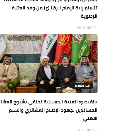
تتسلم راية الإمام الرضا (ع) من وفد العتبة
الرضوية
2025-05-09
اخبار وتقارير
بالفيديو: العتبة الحسينية تحتفي بشيوخ العشائ
المساندين لجهود الإصلاح العشائري والسلم
الأهلي
2025-05-08