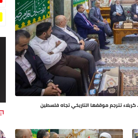
. كربلاء تترجم موقفها التاريخي تجاه فلسطين
آ