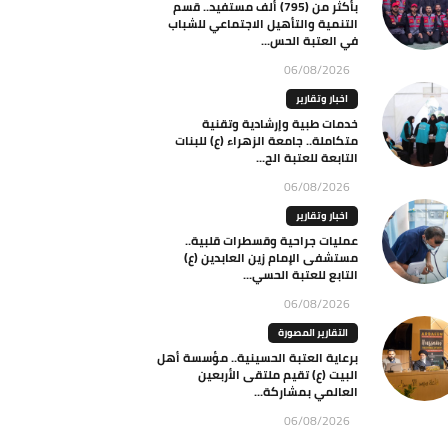
بأكثر من (795) ألف مستفيد.. قسم
التنمية والتأهيل الاجتماعي للشباب
في العتبة الحس...
06/08/2026
اخبار وتقارير
خدمات طبية وإرشادية وتقنية
متكاملة.. جامعة الزهراء (ع) للبنات
التابعة للعتبة الح...
06/08/2026
اخبار وتقارير
عمليات جراحية وقسطرات قلبية..
مستشفى الإمام زين العابدين (ع)
التابع للعتبة الحسي...
06/08/2026
التقارير المصورة
برعاية العتبة الحسينية.. مؤسسة أهل
البيت (ع) تقيم ملتقى الأربعين
العالمي بمشاركة...
06/08/2026