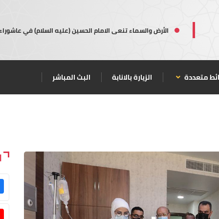
الأرض والسماء تنعى الامام الحسين (عليه السلام) في عاشوراء
ئط متعددة
الزيارة بالانابة
البث المباشر
ا