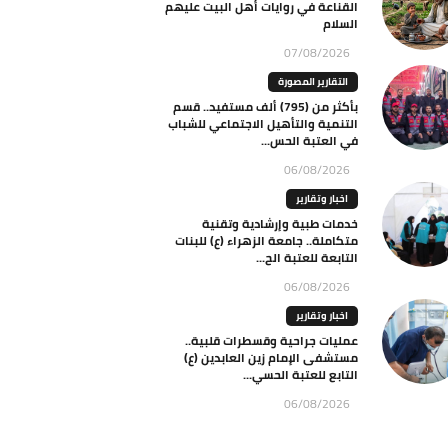
القناعة في روايات أهل البيت عليهم
السلام
07/08/2026
التقارير المصورة
بأكثر من (795) ألف مستفيد.. قسم
التنمية والتأهيل الاجتماعي للشباب
في العتبة الحس...
06/08/2026
اخبار وتقارير
خدمات طبية وإرشادية وتقنية
متكاملة.. جامعة الزهراء (ع) للبنات
التابعة للعتبة الح...
06/08/2026
اخبار وتقارير
عمليات جراحية وقسطرات قلبية..
مستشفى الإمام زين العابدين (ع)
التابع للعتبة الحسي...
06/08/2026