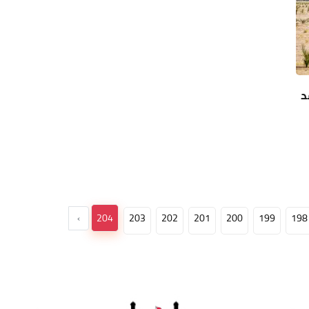
د
›
204
203
202
201
200
199
198