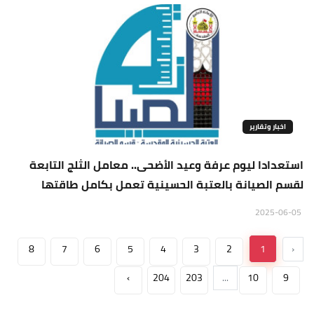
اخبار وتقارير
استعدادا ليوم عرفة وعيد الأضحى.. معامل الثلج التابعة
لقسم الصيانة بالعتبة الحسينية تعمل بكامل طاقتها
2025-06-05
8
7
6
5
4
3
2
1
‹
›
204
203
...
10
9