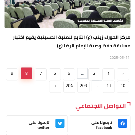
نشاطات العتبة الحسينية المقدسة
مركز الحوراء زينب (ع) التابع للعتبة الحسينية يقيم اختبار
مسابقة حفظ وصية الإمام الرضا (ع)
2025-05-11
9
8
7
6
5
...
2
1
‹
›
204
203
...
11
10
التواصل الاجتماعي
تابعونا على
تابعونا على
twitter
facebook