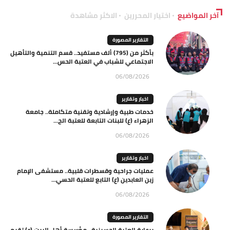
آخر المواضيع
اختيار المحررين
الاكثر مشاهدة
التقارير المصورة
بأكثر من (795) ألف مستفيد.. قسم التنمية والتأهيل
الاجتماعي للشباب في العتبة الحس...
06/08/2026
اخبار وتقارير
خدمات طبية وإرشادية وتقنية متكاملة.. جامعة
الزهراء (ع) للبنات التابعة للعتبة الح...
06/08/2026
اخبار وتقارير
عمليات جراحية وقسطرات قلبية.. مستشفى الإمام
زين العابدين (ع) التابع للعتبة الحسي...
06/08/2026
التقارير المصورة
برعاية العتبة الحسينية.. مؤسسة أهل البيت (ع) تقيم