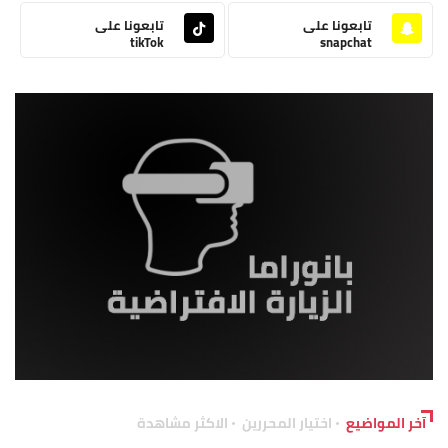
تابعونا على
تابعونا على
tikTok
snapchat
آخر المواضيع
اختيار المحررين
الاكثر مشاهدة