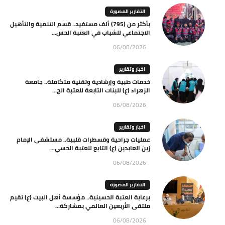
التقارير المصورة
بأكثر من (795) ألف مستفيد.. قسم التنمية والتأهيل
الاجتماعي للشباب في العتبة الحس...
06/08/2026
اخبار وتقارير
خدمات طبية وإرشادية وتقنية متكاملة.. جامعة
الزهراء (ع) للبنات التابعة للعتبة الح...
06/08/2026
اخبار وتقارير
عمليات جراحية وقسطرات قلبية.. مستشفى الإمام
زين العابدين (ع) التابع للعتبة الحسي...
06/08/2026
التقارير المصورة
برعاية العتبة الحسينية.. مؤسسة أهل البيت (ع) تقيم
ملتقى الأربعين العالمي بمشاركة...
06/08/2026