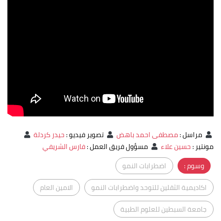
مراسل
:
مصطفى احمد باهض
تصوير فيديو
:
حيدر كردلة
مونتير
:
حسين علاء
مسؤول فريق العمل
:
فارس الشريفي
وسوم :
اضطرابات النمو
اكاديمية الثقلين للتوحد واضطرابات النمو
الامين العام
جامعة السبطين للعلوم الطبية