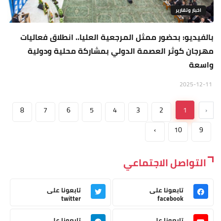
اخبار وتقارير
بالفيديو: بحضور ممثل المرجعية العليا.. انطلاق فعاليات
مهرجان كوثر العصمة الدولي بمشاركة محلية ودولية
واسعة
2025-12-11
8
7
6
5
4
3
2
1
‹
›
10
9
التواصل الاجتماعي
تابعونا على
تابعونا على
twitter
facebook
تابعونا على
تابعونا على