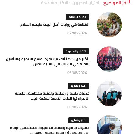
آخر المواضيع
اختيار المحررين
الاكثر مشاهدة
عقائد الإسلام
القناعة في روايات أهل البيت عليهم السلام
07/08/2026
التقارير المصورة
بأكثر من (795) ألف مستفيد.. قسم التنمية والتأهيل
الاجتماعي للشباب في العتبة الحس...
06/08/2026
اخبار وتقارير
خدمات طبية وإرشادية وتقنية متكاملة.. جامعة
الزهراء (ع) للبنات التابعة للعتبة الح...
06/08/2026
اخبار وتقارير
عمليات جراحية وقسطرات قلبية.. مستشفى الإمام
زين العابدين (ع) التابع للعتبة الحسي...