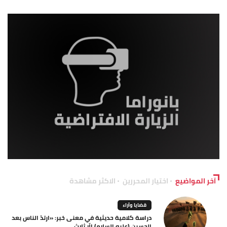
آخر المواضيع
اختيار المحررين
الاكثر مشاهدة
قضايا وآراء
دراسة كلامية حديثية في معنى خبر: «ارتدّ الناس بعد
الحسين (عليه السلام) إلّا ثلاث...