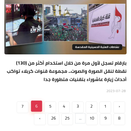
نشاطات العتبة الحسينية المقدسة
بارقام تسجل لأول مرة من خلال استخدام أكثر من (130)
نقطة لنقل الصورة والصوت.. مجموعة قنوات كربلاء تواكب
أحداث زيارة عاشوراء بتقنيات متطورة جدا
2023-07-28
7
6
5
4
3
2
1
‹
›
26
25
...
10
9
8