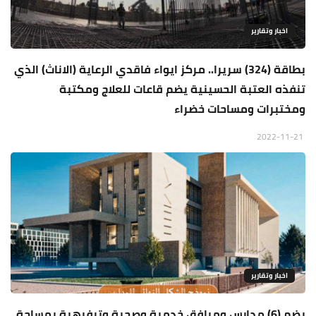
اخبار وتقارير
بطاقة (324) سريرا.. مركز ايواء فاقدي الرعاية (الاناث) الذي
تنفذه العتبة الحسينية يضم قاعات للعلاج ومكتبة
ومختبرات ومساحات خضراء
2022-11-21
اخبار وتقارير
يضم (6) مدارس ومرافق خدمية وصحية وترفيهية بمساحة