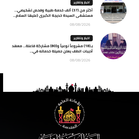
اخبار وتقارير
أكثر من (37) ألف خدمة طبية وفحص تشخيصي…
مستشفى السيدة خديجة الكبرى (عليها السلام...
08/08/2026
اخبار وتقارير
بـ(18) مشروعاً نوعياً و(80) مشاركة فاعلة… معهد
أديبات الطف يعلن حصيلة خدماته في...
08/08/2026