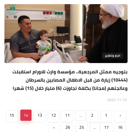
اخبار وتقارير
بتوجيه ممثل المرجعية.. مؤسسة وارث للاورام استقبلت
(10444) زيارة من قبل الاطفال المصابين بالسرطان
وعالجتهم (مجانا) بكلفة تجاوزت (6) مليار خلال (15) شهرا
2022-11-15
15
14
13
12
11
...
2
1
‹
›
26
25
...
17
16