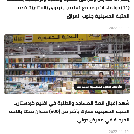
(11) دونما.. اكبر مجمع تعليمي تربوي (للايتام) تنفذه
العتبة الحسينية جنوب العراق
2022-11-20
نشاطات العتبة الحسينية المقدسة
شهد إقبال ائمة المساجد والطلبة في اقليم كردستان..
العتبة الحسينية تشارك بأكثر من (500) عنوان منها باللغة
الكردية في معرض دولي
2022-11-19