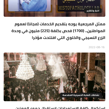
اخبار وتقارير
ممثل المرجعية يوجه بتقديم الخدمات (مجانا) لعموم
المواطنين.. (1700) فحص بكلفة (225) مليون في وحدة
الزرع النسيجي والخلوي التي افتتحت مؤخرا
2022-08-16
نشاطات العتبة الحسينية المقدسة
استكمال كافة الاستعدادات لاستقبال جموع المعزين