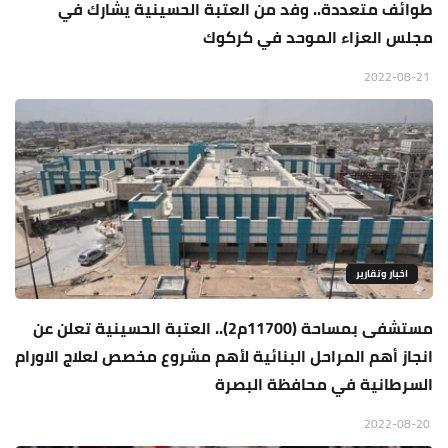
طوائف متعددة.. وفد من العتبة الحسينية يشارك في
مجلس العزاء الموحد في كركوك
2022-08-21
اخبار وتقارير
مستشفى بمساحة (11700م2).. العتبة الحسينية تعلن عن
انجاز أهم المراحل البنائية لأهم مشروع مخصص لعلاج الاورام
السرطانية في محافظة البصرة
2022-08-20