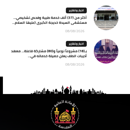
اخبار وتقارير
أكثر من (37) ألف خدمة طبية وفحص تشخيصي…
مستشفى السيدة خديجة الكبرى (عليها السلام...
08/08/2026
اخبار وتقارير
بـ(18) مشروعاً نوعياً و(80) مشاركة فاعلة… معهد
أديبات الطف يعلن حصيلة خدماته في...
08/08/2026