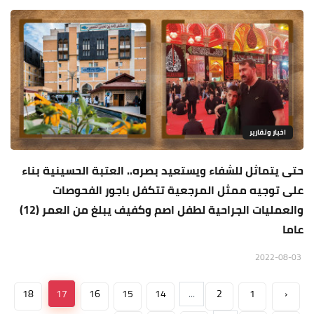
اخبار وتقارير
حتى يتماثل للشفاء ويستعيد بصره.. العتبة الحسينية بناء
على توجيه ممثل المرجعية تتكفل باجور الفحوصات
والعمليات الجراحية لطفل اصم وكفيف يبلغ من العمر (12)
عاما
2022-08-03
18
17
16
15
14
...
2
1
‹