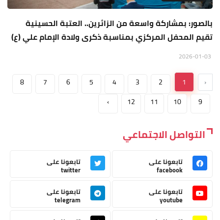
بالصور: بمشاركة واسعة من الزائرين.. العتبة الحسينية
تقيم المحفل المركزي بمناسبة ذكرى ولادة الإمام علي (ع)
2026-01-03
8
7
6
5
4
3
2
1
‹
›
12
11
10
9
التواصل الاجتماعي
تابعونا على
تابعونا على
twitter
facebook
تابعونا على
تابعونا على
telegram
youtube