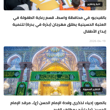
اخبار وتقارير
بالفيديو: في محافظة واسط.. قسم رعاية الطفولة في
العتبة الحسينية يطلق مهرجان (بذرة في بدرة) لتنمية
إبداع الأطفال
2026-04-19
التقارير المصورة
بالصور: إحياء لذكرى ولادة الإمام الحسن (ع).. مرقد الإمام
الحسين (ع) يتشح بمظاهر الفرح