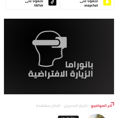
تابعونا على
تابعونا على
tikTok
snapchat
آخر المواضيع
اختيار المحررين
الاكثر مشاهدة