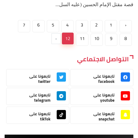
قصة مقتل الإمام الحسين (عليه السل...
7
6
5
4
3
2
1
‹
›
12
11
10
9
8
التواصل الاجتماعي
تابعونا على
تابعونا على
twitter
facebook
تابعونا على
تابعونا على
telegram
youtube
تابعونا على
تابعونا على
tikTok
snapchat