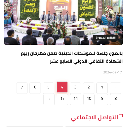
التقارير المصورة
بالصور: جلسة للموشحات الدينية ضمن مهرجان ربيع
الشهادة الثقافي الدولي السابع عشر
2024-02-17
7
6
5
4
3
2
1
‹
›
12
11
10
9
8
التواصل الاجتماعي