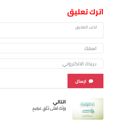
اترك تعليق
ارسال
التالي
وَإِنَّكَ لَعَلَىٰ خُلُقٍ عَظِيمٍ