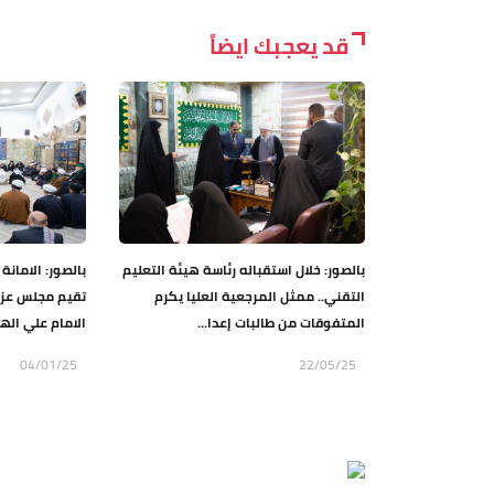
قد يعجبك ايضاً
بالصور: خلال استقباله رئاسة هيئة التعليم
بالصور: الامانة
التقني.. ممثل المرجعية العليا يكرم
تقيم مجلس عزا
المتفوقات من طالبات إعدا...
الامام علي الها
04/01/25
22/05/25