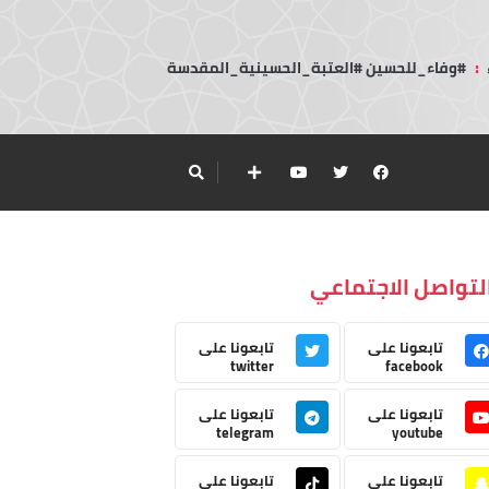
:
#وفاء_للحسين #العتبة_الحسينية_المقدسة
لتواصل الاجتماعي
تابعونا على
تابعونا على
twitter
facebook
تابعونا على
تابعونا على
telegram
youtube
تابعونا على
تابعونا على