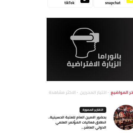
tikTok
snapchat
خر المواضيع
اختيار المحررين
الاكثر مشاهدة
التقارير المصورة
بحضور الامين العام للعتبة الحسينية..
انطلاق فعاليات المؤتمر العلمي
الدولي العاشر...