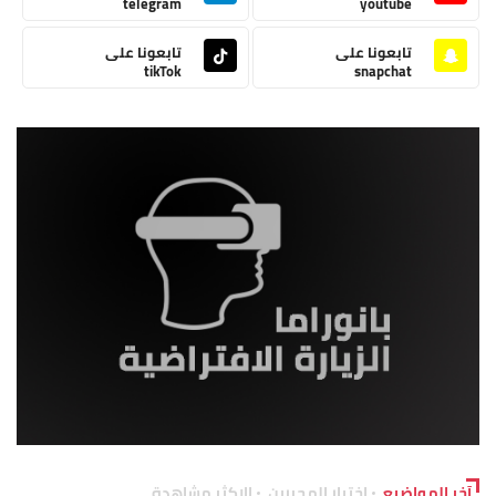
telegram
youtube
تابعونا على
تابعونا على
tikTok
snapchat
آخر المواضيع
اختيار المحررين
الاكثر مشاهدة