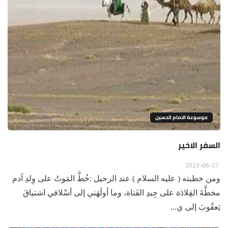
موسوعة الامام الحسين
السفر الاخير
2023-06-27
ومن خطبته ( عليه السلام ) عند الرحيل :خُطَّ المَوتُ على وِلدِ آدم
مخطَّةَ القِلادَة على جِيدِ الفَتاة، وما أولَهَني إلى أسْلافي اشتياقَ
يَعقُوبَ إلى ي...