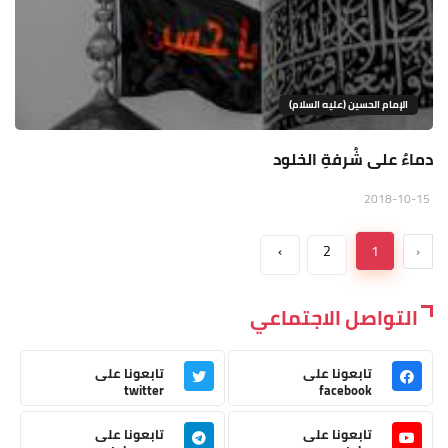
الإمام الحسين (عليه السلام)
دماءٌ على شُرفةِ الخلود
2018-10-15
›
2
1
‹
التواصل الاجتماعي
تابعونا على
تابعونا على
twitter
facebook
تابعونا على
تابعونا على