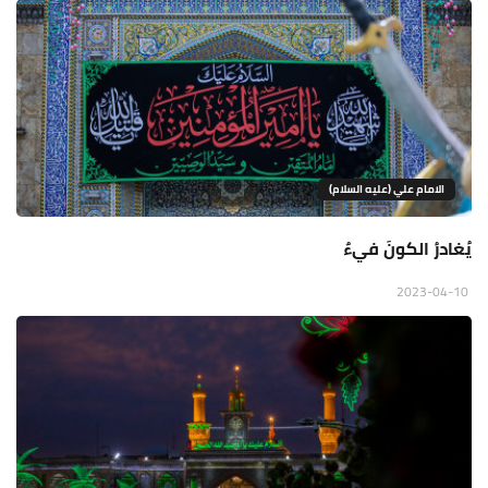
الامام علي (عليه السلام)
يُغادرُ الكونَ فيءٌ
2023-04-10