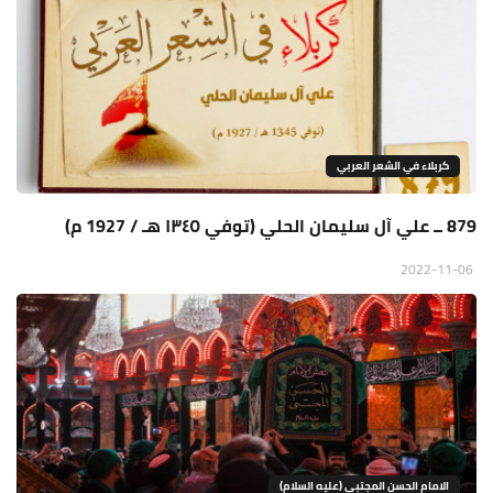
كربلاء في الشعر العربي
879 ــ علي آل سليمان الحلي (توفي ١٣٤٥ هـ / 1927 م)
2022-11-06
الامام الحسن المجتبى (عليه السلام)