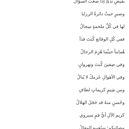
بفيضِ ندىََ إذا صعُبَ السؤالُ
وصبرٍ حيثُ دائرةُ الرزايا
لها في كُلِّ ملحمةٍ سِجالُ
ففي كُلِ الوقائع كُنتَ فذاََ
هُماماََ حيثُما هُزِمَ الرجالُ
وفي صِفينَ كُنتَ ونهروانٍ
وفي الأهوالِ عَزمكُ لا يُنالُ
ومن شِيمٍ كريماتٍ لطافٍ
وحُسنٍ منهُ قد خَجَلَ الهلالُ
كريم الآلِ أيُّ فمٍ سيروي
مصائبكم؛ سيُعييهِ المقالُ