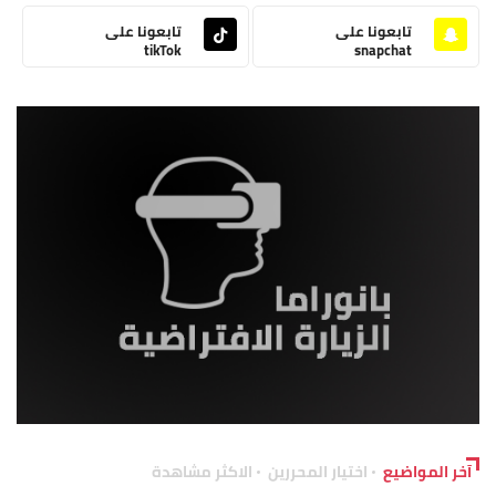
تابعونا على
تابعونا على
tikTok
snapchat
آخر المواضيع
اختيار المحررين
الاكثر مشاهدة