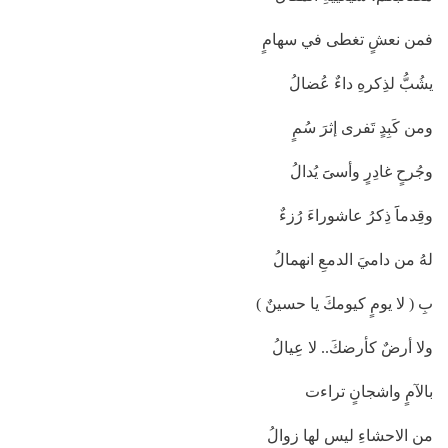
فمن نعشٍ تغطى في سهامٍ
يشُبُّ لذِكرهِ داءٌ عُضالُ
ومن كَبِدٍ تَفرى إثرَ سُمٍ
وجُرحٍ غادِرٍ وأسىََ يُدالُ
وقِدماََ ذِكرُ عاشوراءَ رُزءٌ
لهُ من داميَ الدمعِ انهمالُ
بِ ( لا يومٍ كيومكَ يا حسينٌ )
ولا أرضٌ كأرضكَ.. لا عِيالُ
بالآمٍ واشجانٍ تراءت
من الاحشاءِ ليس لها زوالُ