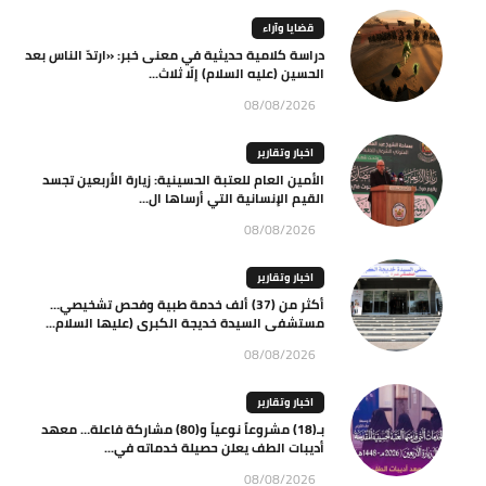
قضايا وآراء
دراسة كلامية حديثية في معنى خبر: «ارتدّ الناس بعد
الحسين (عليه السلام) إلّا ثلاث...
08/08/2026
اخبار وتقارير
الأمين العام للعتبة الحسينية: زيارة الأربعين تجسد
القيم الإنسانية التي أرساها ال...
08/08/2026
اخبار وتقارير
أكثر من (37) ألف خدمة طبية وفحص تشخيصي…
مستشفى السيدة خديجة الكبرى (عليها السلام...
08/08/2026
اخبار وتقارير
بـ(18) مشروعاً نوعياً و(80) مشاركة فاعلة… معهد
أديبات الطف يعلن حصيلة خدماته في...
08/08/2026