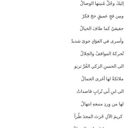
إليكَ وجُلُّ مُنيتها الوصالُ
ومِن فجٍ عميقٍ حجَ فكرٌ
حقيقيٌ كما طافَ الخيالُ
وأسرى في الفؤادٍ جوىََ شديدٌ
تُحركهُ المواقفُ والخِلالُ
الى الحسنِ الزكي الغُرِّ ترنو
ملائكةٌ لها أغرى الجمالُ
الى ابنِ أبي تُرابٍ قاصداتٌ
لها من وِردِ منبعهِ انتهالُ
كريمَ الآلِ حُزتَ المجدَ طُراََ