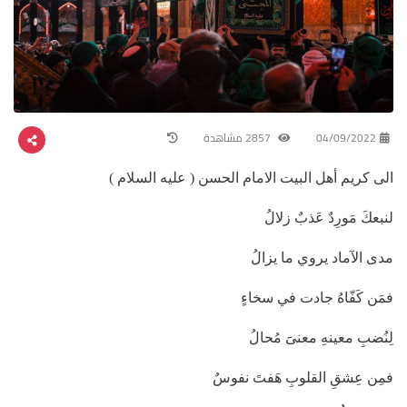
04/09/2022
2857 مشاهدة
الى كريم أهل البيت الامام الحسن ( عليه السلام )
لنبعكَ مَورِدٌ عَذبٌ زلالُ
مدى الآماد يروي ما يزالُ
فمَن كَفّاهُ جادت في سخاءٍ
لِنُضبِ معينهِ معنىََ مُحالُ
فمِن عِشقِ القلوبِ هَفتَ نفوسٌ