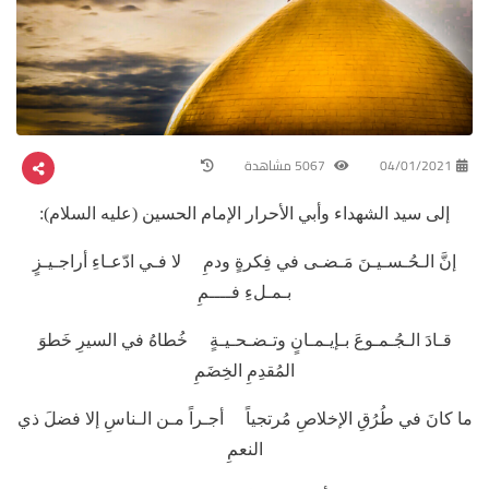
04/01/2021
5067 مشاهدة
إلى سيد الشهداء وأبي الأحرار الإمام الحسين (عليه السلام):
إنَّ الـحُـسـيـنَ مَـضـى في فِكرةٍ ودمِ لا فـي ادّعـاءِ أراجـيـزٍ
بـمـلءِ فــــمِ
قـادَ الـجُـمـوعَ بـإيـمـانٍ وتـضـحـيـةٍ خُطاهُ في السيرِ خَطوَ
المُقدِمِ الخِضَمِ
ما كانَ في طُرُقِ الإخلاصِ مُرتجياً أجـراً مـن الـناسِ إلا فضلَ ذي
النعمِ