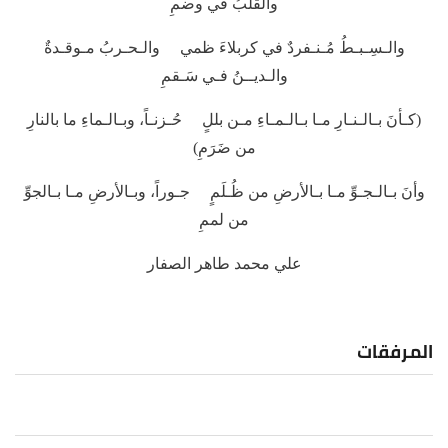
والقلبُ في وضمِ
والـسِـبـطُ مُـنـفردٌ في كربلاءَ ظمي والـحـربُ مـوقـدةٌ
والـديــنُ فـي سَـقمِ
(كـأنَ بـالـنـارِ مـا بـالـمـاءِ مـن بللٍ حُـزنـاً، وبـالـماءِ ما بالنارِ
من ضَرَمِ)
وأنَ بـالـجـوِّ مـا بـالأرضِ من ظُـلَمٍ جـوراً، وبـالأرضِ مـا بـالجوِّ
من لممِ
علي محمد طاهر الصفار
المرفقات