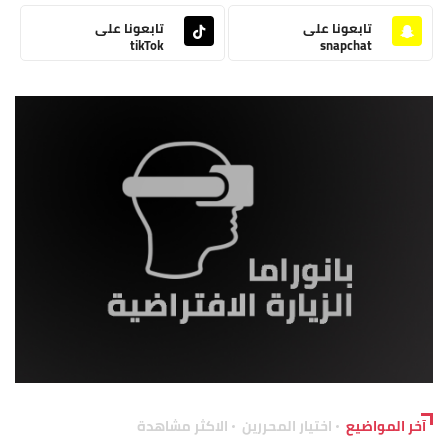
تابعونا على
تابعونا على
tikTok
snapchat
آخر المواضيع
اختيار المحررين
الاكثر مشاهدة