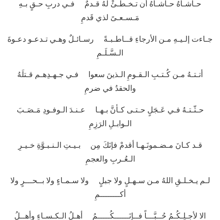
حـاشـاهُ حـاشـاهُ أن تـخـطـئْ لهُ قـدمٌ فـي دربِ حـقٍ بـهِ
مَـسـعـىً لذي قَدمِ
جـاءت إلـيـهِ مـن الأرجاءِ قــاطـبـةً رسـائـلٌ وهـي تـدعـو دعـوةَ
الـسَّـلَـمِ
أتـتـهُ مـن كُـتـبِ الـقـومِ الـذينَ سعوا فـي جـهـدِهـم قـتلَهُ
والحقدُ في ضرمِ
حـثّـتـهُ فـي عَـجَلٍ حـتـى كـأنَّ بـهـا عـنـدَ الـوفـودِ مَـصَـبَ
الـوابـلِ الرَزِمِ
قـد كـانَ مـضـمونَـهـا أقدمْ فإنَكَ مِن بـيـتِ الـنـبـوَّةِ خـيـرِ
الـعُـربِ والعجمِ
لـم يـخـلـقِ اللهُ مـن سـهـلٍ ولا جبلٍ ولا سـمـاءٍ ولا بــحـــرٍ ولا
أكــــــــمِ
الا لأجـلِـكُـمُ حُــبَّـــاً فــإنَــــــكُـــــمُ أهـلُ الـكـسـاءِ وأهــلُ