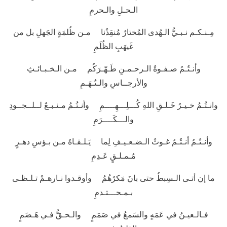
الـحـلِ والـحرمِ
مِـنـكـم نـبـيُّ الـهُدى المُختارُ مُنقِذُنا مـن ظُلمَةٍ الجَهلِ بل من
غَيهَبِ الظُلَمِ
وأنـتُـمُ صـفـوةُ الـرحـمـنِ طَـهّـرَكُم مـن الـخـبـائـثِ
والأرجــاسِ والـتُـهَـمِ
وانـتُـمُ خـيـرُ خَـلـقِ اللهِ كُـــلِـــهِــــمِ وأنـتُـمُ مـنـبـعٌ لــلــجــودِ
والـــكَــــرَمِ
وأنـتُـمُ أنـتُـمُ غـوثُ الـضـعـيـفِ لِما يَـلـقـاهُ مـن بـؤسِ دهـرٍ
مُـمـلـقٍ عَـدِمِ
ما إن أتـى الـسِبطُ حتى بانَ مَكرُهُمُ وأوقـدوا نـارهـمْ تـلـظـى
بـمـحـــتـدمِ
فـالـعيـنُ في عَمَهٍ والسَمعُ في صَمَمٍ والـحـقُّ فـي هَـضَمٍ