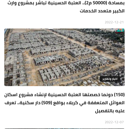
بمساحة (50000 م2).. العتبة الحسينية تباشر بمشروع وارث
الكبير متعدد الخدمات
2022-12-21
اخبار وتقارير
(150) دونما خصصتها العتبة الحسينية لإنشاء مشروع اسكان
العوائل المتعففة في كربلاء بواقع (509) دار سكنية.. تعرف
عليه بالتفصيل
2022-12-07