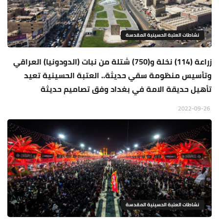
نشاطات العتبة الحسينية المقدسة
زراعة (114) نخلة و(750) شتلة من نبات (الدودونيا) العراقي
وتأسيس منظومة سقي حديثة.. العتبة الحسينية تعيد
تأهيل حديقة الامة في بغداد وفق تصاميم حديثة
2022-09-26
نشاطات العتبة الحسينية المقدسة