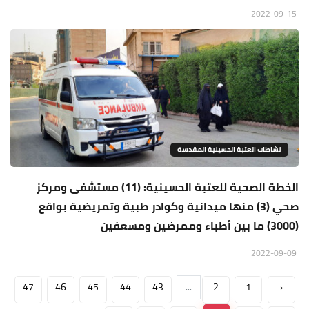
2022-09-15
نشاطات العتبة الحسينية المقدسة
الخطة الصحية للعتبة الحسينية: (11) مستشفى ومركز
صحي (3) منها ميدانية وكوادر طبية وتمريضية بواقع
(3000) ما بين أطباء وممرضين ومسعفين
2022-09-09
47
46
45
44
43
...
2
1
‹