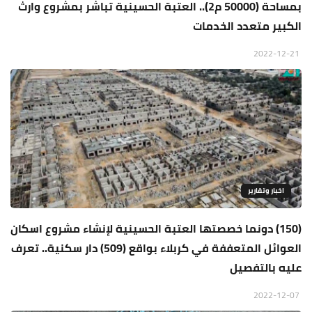
بمساحة (50000 م2).. العتبة الحسينية تباشر بمشروع وارث
الكبير متعدد الخدمات
2022-12-21
اخبار وتقارير
(150) دونما خصصتها العتبة الحسينية لإنشاء مشروع اسكان
العوائل المتعففة في كربلاء بواقع (509) دار سكنية.. تعرف
عليه بالتفصيل
2022-12-07