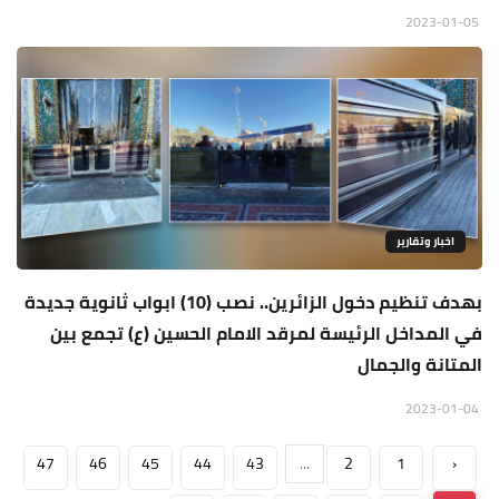
2023-01-05
اخبار وتقارير
بهدف تنظيم دخول الزائرين.. نصب (10) ابواب ثانوية جديدة
في المداخل الرئيسة لمرقد الامام الحسين (ع) تجمع بين
المتانة والجمال
2023-01-04
47
46
45
44
43
...
2
1
‹