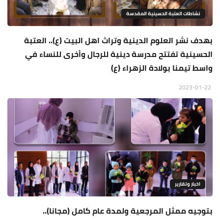
نشاطات العتبة الحسينية المقدسة
بهدف نشر العلوم الدينية وتراث اهل البيت (ع).. العتبة
الحسينية تفتتح مدرسة دينية للرجال وأخرى للنساء في
واسط تيمنا بولادة الزهراء (ع)
2023-01-22
اخبار وتقارير
بتوجيه ممثل المرجعية ولمدة عام كامل (مجانا)..