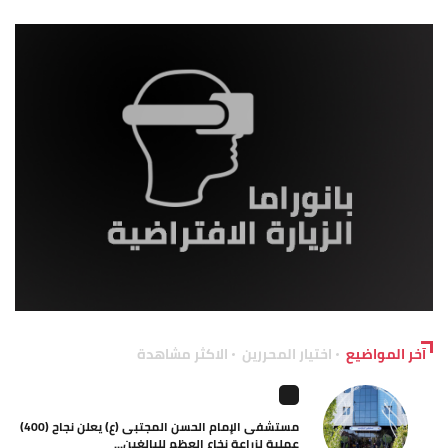
آخر المواضيع
اختيار المحررين
الاكثر مشاهدة
مستشفى الإمام الحسن المجتبى (ع) يعلن نجاح (400)
عملية لزراعة نخاع العظم للبالغين...