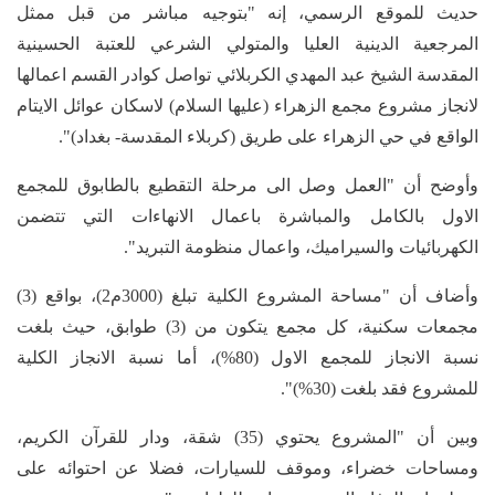
حديث للموقع الرسمي، إنه "بتوجيه مباشر من قبل ممثل
المرجعية الدينية العليا والمتولي الشرعي للعتبة الحسينية
المقدسة الشيخ عبد المهدي الكربلائي تواصل كوادر القسم اعمالها
لانجاز مشروع مجمع الزهراء (عليها السلام) لاسكان عوائل الايتام
الواقع في حي الزهراء على طريق (كربلاء المقدسة- بغداد)".
وأوضح أن "العمل وصل الى مرحلة التقطيع بالطابوق للمجمع
الاول بالكامل والمباشرة باعمال الانهاءات التي تتضمن
الكهربائيات والسيراميك، واعمال منظومة التبريد".
وأضاف أن "مساحة المشروع الكلية تبلغ (3000م2)، بواقع (3)
مجمعات سكنية، كل مجمع يتكون من (3) طوابق، حيث بلغت
نسبة الانجاز للمجمع الاول (80%)، أما نسبة الانجاز الكلية
للمشروع فقد بلغت (30%)".
وبين أن "المشروع يحتوي (35) شقة، ودار للقرآن الكريم،
ومساحات خضراء، وموقف للسيارات، فضلا عن احتوائه على