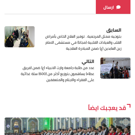
ارسال
السابق
بتوجيه ممثل المرجعية.. توفير العلاج الخاص بأمراض
القلب والعيادات القلبية (مجانا) في مستشفى الامام
زين العابدين (ع) ضمن المبادرة العلاجية
التالي
عدد من طلبة جامعة وارث الانبياء (ع) ضمن (فريق
عطاء) يساهمون بتوزيع أكثر من (600) سلة غذائية
على الفقراء والايتام والمتعففين
قد يعجبك ايضاً