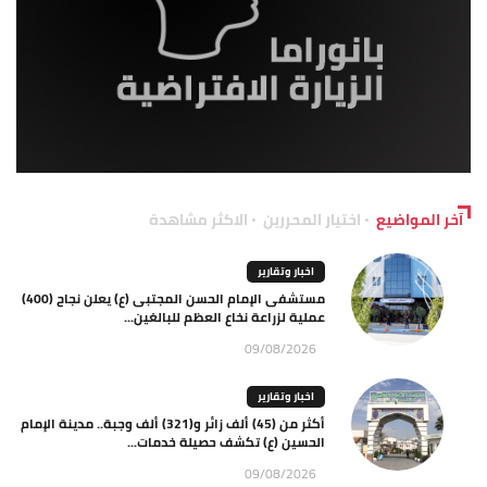
آخر المواضيع
اختيار المحررين
الاكثر مشاهدة
اخبار وتقارير
مستشفى الإمام الحسن المجتبى (ع) يعلن نجاح (400)
عملية لزراعة نخاع العظم للبالغين...
09/08/2026
اخبار وتقارير
أكثر من (45) ألف زائر و(321) ألف وجبة.. مدينة الإمام
الحسين (ع) تكشف حصيلة خدمات...
09/08/2026