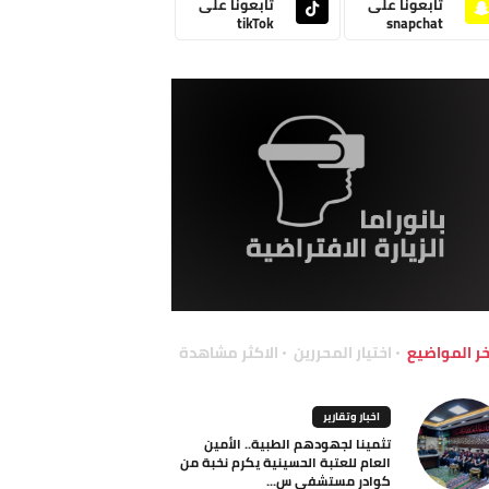
تابعونا على
تابعونا على
tikTok
snapchat
خر المواضيع
اختيار المحررين
الاكثر مشاهدة
اخبار وتقارير
تثمينا لجهودهم الطبية.. الأمين
العام للعتبة الحسينية يكرم نخبة من
كوادر مستشفى س...