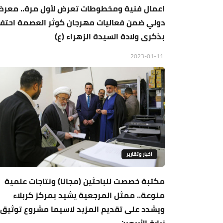
اعمال فنية ومخطوطات تعرض لأول مرة.. معر
دولي ضمن فعاليات مهرجان كوثر العصمة احتفا
بذكرى ولادة السيدة الزهراء (ع)
2023-01-11
اخبار وتقارير
مكتبة خصصت للباحثين (مجانا) ونتاجات علمية
منوعة.. ممثل المرجعية يشيد بمركز كربلاء
ويشدد على تقديم المزيد لاسيما مشروع توثيق