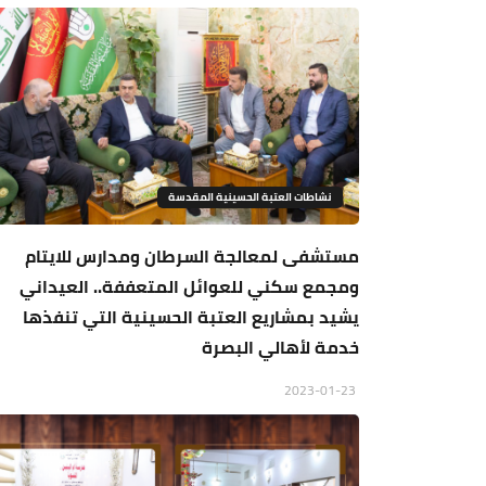
نشاطات العتبة الحسينية المقدسة
مستشفى لمعالجة السرطان ومدارس للايتام
ومجمع سكني للعوائل المتعففة.. العيداني
يشيد بمشاريع العتبة الحسينية التي تنفذها
خدمة لأهالي البصرة
2023-01-23