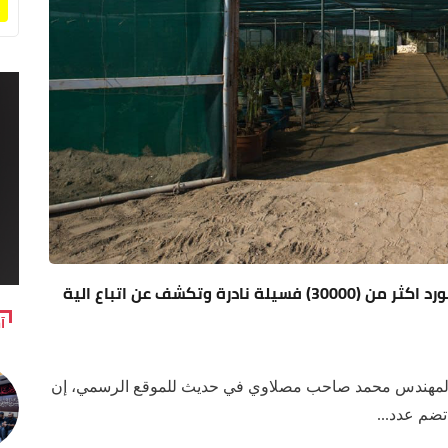
بعد ان كان يتعذر زراعتها.. العتبة الحسينية تستورد اكثر من (30000) فسيلة نادرة وتكشف عن اتباع الية
آ
 المهندس محمد صاحب مصلاوي في حديث للموقع الرسمي، إن