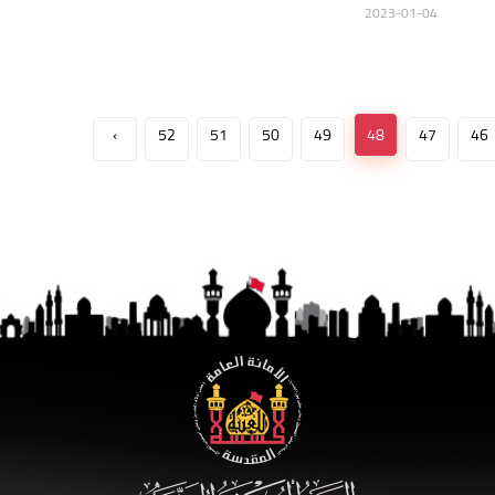
2023-01-04
›
52
51
50
49
48
47
46