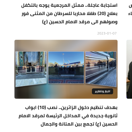
ض
استجابة عاجلة.. ممثل المرجعية يوجه بالتكفل
ء
بعلاج (20) طفلا محاربا للسرطان من المثنى فور
وصولهم الى مرقد الامام الحسين (ع)
2023-01-07
اخبار وتقارير
بهدف تنظيم دخول الزائرين.. نصب (10) ابواب
ثانوية جديدة في المداخل الرئيسة لمرقد الامام
الحسين (ع) تجمع بين المتانة والجمال