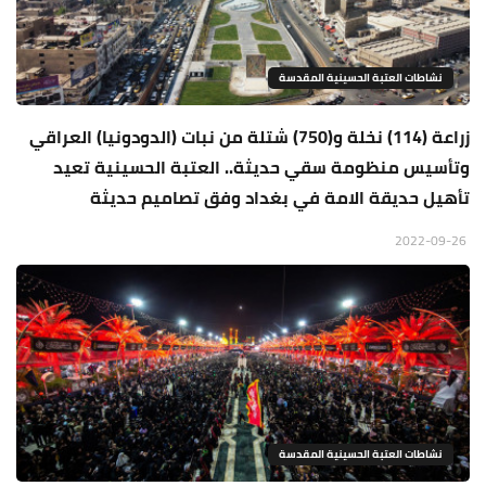
نشاطات العتبة الحسينية المقدسة
زراعة (114) نخلة و(750) شتلة من نبات (الدودونيا) العراقي
وتأسيس منظومة سقي حديثة.. العتبة الحسينية تعيد
تأهيل حديقة الامة في بغداد وفق تصاميم حديثة
2022-09-26
نشاطات العتبة الحسينية المقدسة