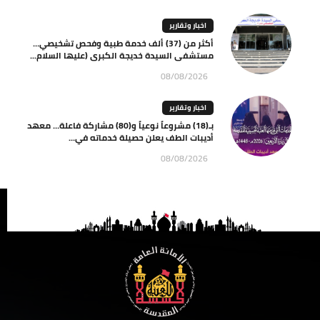
اخبار وتقارير
أكثر من (37) ألف خدمة طبية وفحص تشخيصي…
مستشفى السيدة خديجة الكبرى (عليها السلام...
08/08/2026
اخبار وتقارير
بـ(18) مشروعاً نوعياً و(80) مشاركة فاعلة… معهد
أديبات الطف يعلن حصيلة خدماته في...
08/08/2026