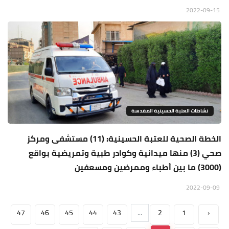
2022-09-15
نشاطات العتبة الحسينية المقدسة
الخطة الصحية للعتبة الحسينية: (11) مستشفى ومركز
صحي (3) منها ميدانية وكوادر طبية وتمريضية بواقع
(3000) ما بين أطباء وممرضين ومسعفين
2022-09-09
47
46
45
44
43
...
2
1
‹