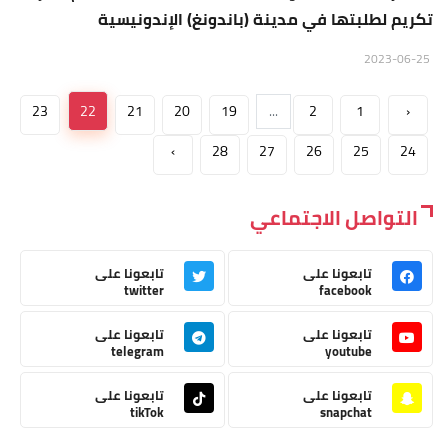
تكريم لطلبتها في مدينة (باندونغ) الإندونيسية
2023-06-25
23
22
21
20
19
...
2
1
‹
›
28
27
26
25
24
التواصل الاجتماعي
تابعونا على
تابعونا على
twitter
facebook
تابعونا على
تابعونا على
telegram
youtube
تابعونا على
تابعونا على
tikTok
snapchat