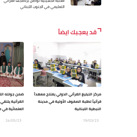
العتبة الحسينية تواصل برنامجها القرآني
التعليمي في الجنوب اللبناني
قد يعجبك ايضاً
مركز التبليغ القرآني الدولي يفتتح معهداً
ضمن جولته التب
قرآنياً لطلبة الصفوف الأولية في مدينة
القرآنية يلتقي
النبطية اللبنانية
العلمائية في 
24/05/23
19/03/23