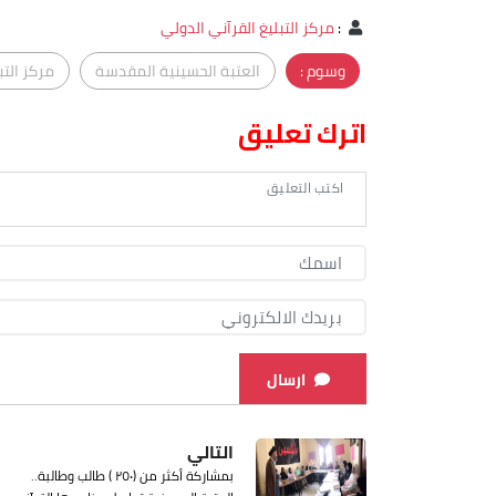
:
مركز التبليغ القرآني الدولي
وسوم :
العتبة الحسينية المقدسة
مركز التب
اترك تعليق
ارسال
التالي
بمشاركة أكثر من (٢٥٠ ) طالب وطالبة..