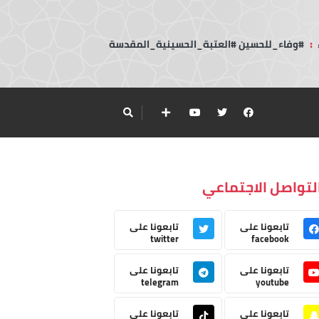
:
#وفاء_للحسين #العتبة_الحسينية_المقدسة
لتواصل الاجتماعي
تابعونا على
تابعونا على
twitter
facebook
تابعونا على
تابعونا على
telegram
youtube
تابعونا على
تابعونا على