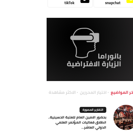
tikTok
snapchat
خر المواضيع
اختيار المحررين
الاكثر مشاهدة
التقارير المصورة
بحضور الامين العام للعتبة الحسينية..
انطلاق فعاليات المؤتمر العلمي
الدولي العاشر...