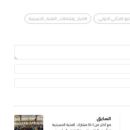
ليغ القرآني الدولي.
#اخبار_ونشاطات_العتبة_الحسينية
السابق
مع أكثر من (٥٠٠) مشارك.. العتبة الحسينية