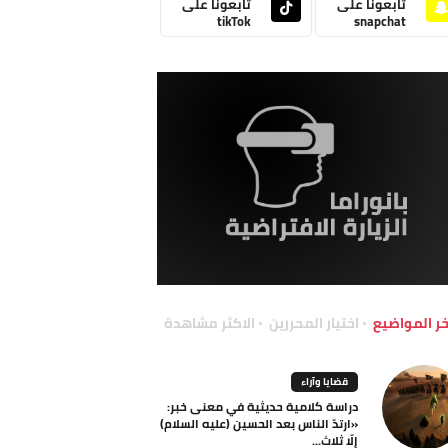
تابعونا على
تابعونا على
tikTok
snapchat
خر المواضيع
اختيار المحررين
الاكثر مشاهدة
قضايا وآراء
دراسة كلامية حديثية في معنى خبر:
«ارتدّ الناس بعد الحسين (عليه السلام)
إلّا ثلاث...