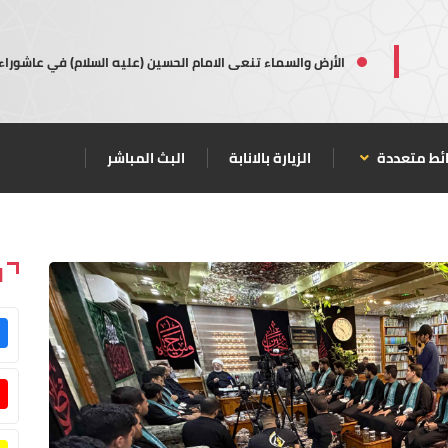
الأرض والسماء تنعى الامام الحسين (عليه السلام) في عاشوراء
ئط متعددة
الزيارة بالانابة
البث المباشر
ا