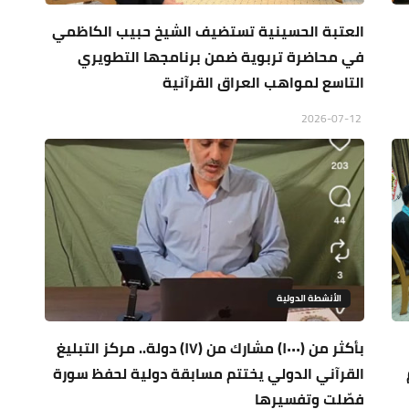
العتبة الحسينية تستضيف الشيخ حبيب الكاظمي
في محاضرة تربوية ضمن برنامجها التطويري
التاسع لمواهب العراق القرآنية
2026-07-12
الأنشطة الدولية
بأكثر من (١٠٠٠) مشارك من (١٧) دولة.. مركز التبليغ
القرآني الدولي يختتم مسابقة دولية لحفظ سورة
فصّلت وتفسيرها