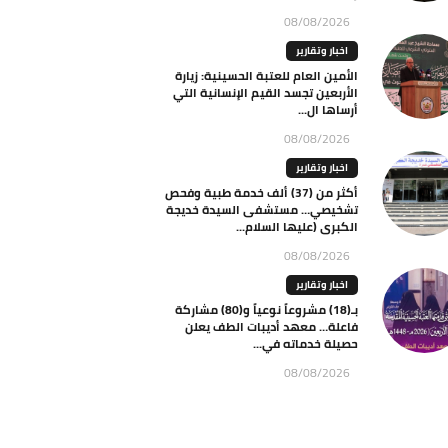
08/08/2026
اخبار وتقارير
الأمين العام للعتبة الحسينية: زيارة
الأربعين تجسد القيم الإنسانية التي
أرساها ال...
08/08/2026
اخبار وتقارير
أكثر من (37) ألف خدمة طبية وفحص
تشخيصي… مستشفى السيدة خديجة
الكبرى (عليها السلام...
08/08/2026
اخبار وتقارير
بـ(18) مشروعاً نوعياً و(80) مشاركة
فاعلة… معهد أديبات الطف يعلن
حصيلة خدماته في...
08/08/2026