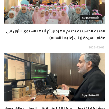
الأنشطة الدولية
العتبة الحسينية تختتم مهرجان أم أبيها السنوي الأول في
مقام السيدة زينب (عليها السلام)
2023-12-05
الأنشطة الدولية
بمشاركة (٨) دول .. مركز التبليغ القرآني الدولي يطلق دورة