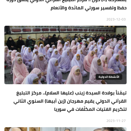
حفظ وتفسير سورتي المائدة والأنعام
2023-12-03
الأنشطة الدولية
تيمّناً بولادة السيدة زينب (عليها السلام).. مركز التبليغ
القرآني الدولي يقيم مهرجان (زين أبيها) السنوي الثاني
لتكريم الفتيات المكلّفات في سوريا
2023-11-27