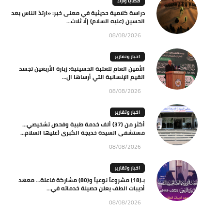
قضايا وآراء
دراسة كلامية حديثية في معنى خبر: «ارتدّ الناس بعد
الحسين (عليه السلام) إلّا ثلاث...
08/08/2026
اخبار وتقارير
الأمين العام للعتبة الحسينية: زيارة الأربعين تجسد
القيم الإنسانية التي أرساها ال...
08/08/2026
اخبار وتقارير
أكثر من (37) ألف خدمة طبية وفحص تشخيصي…
مستشفى السيدة خديجة الكبرى (عليها السلام...
08/08/2026
اخبار وتقارير
بـ(18) مشروعاً نوعياً و(80) مشاركة فاعلة… معهد
أديبات الطف يعلن حصيلة خدماته في...
08/08/2026