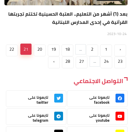
بعد (٦) أشهر من التعليم.. العتبة الحسينية تختتم تجربتها
القرآنية في إحدى المدارس اللبنانية
2023-10-24
22
21
20
19
18
...
2
1
‹
›
28
27
...
24
23
التواصل الاجتماعي
تابعونا على
تابعونا على
twitter
facebook
تابعونا على
تابعونا على
telegram
youtube