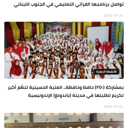
تواصل برنامجها القرآني التعليمي في الجنوب اللبناني
2023-10-24
الأنشطة الدولية
بمشاركة (٢٥٠) حافظ وحافظة.. العتبة الحسينية تنظّم أكبر
تكريم لطلبتها في مدينة (باندونغ) الإندونيسية
2023-10-24