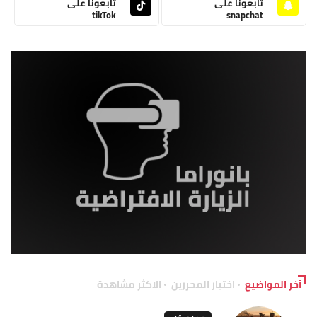
تابعونا على
تابعونا على
tikTok
snapchat
آخر المواضيع
اختيار المحررين
الاكثر مشاهدة