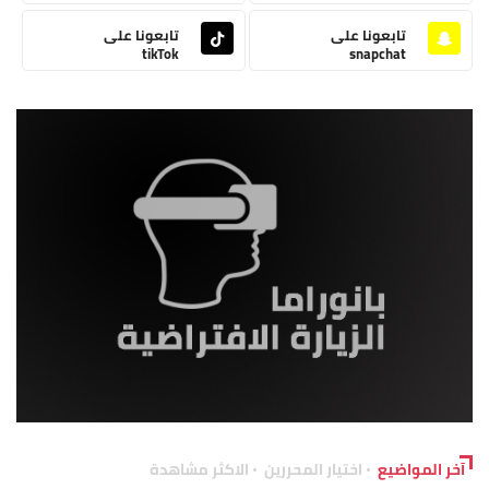
تابعونا على
تابعونا على
tikTok
snapchat
آخر المواضيع
اختيار المحررين
الاكثر مشاهدة