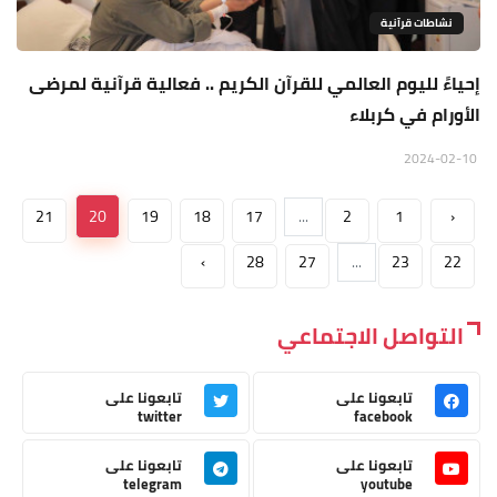
نشاطات قرآنية
إحياءً لليوم العالمي للقرآن الكريم .. فعالية قرآنية لمرضى
الأورام في كربلاء
2024-02-10
21
20
19
18
17
...
2
1
‹
›
28
27
...
23
22
التواصل الاجتماعي
تابعونا على
تابعونا على
twitter
facebook
تابعونا على
تابعونا على
telegram
youtube