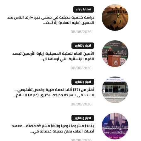
قضايا وآراء
دراسة كلامية حديثية في معنى خبر: «ارتدّ الناس بعد
الحسين (عليه السلام) إلّا ثلاث...
08/08/2026
اخبار وتقارير
الأمين العام للعتبة الحسينية: زيارة الأربعين تجسد
القيم الإنسانية التي أرساها ال...
08/08/2026
اخبار وتقارير
أكثر من (37) ألف خدمة طبية وفحص تشخيصي…
مستشفى السيدة خديجة الكبرى (عليها السلام...
08/08/2026
اخبار وتقارير
بـ(18) مشروعاً نوعياً و(80) مشاركة فاعلة… معهد
أديبات الطف يعلن حصيلة خدماته في...
08/08/2026