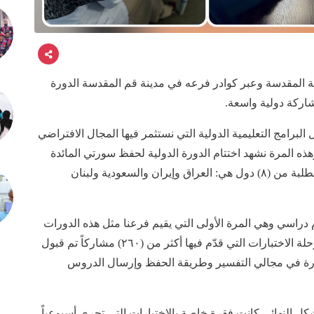
نية المقدسة وعبر كوادر فرعه في مدينة قم المقدسة الدورة
شاركة دولية واسعة.
لبرامج التعليمية الدولية التي نستثمر فيها المجال الافتراضي
هذه المرة نشهد اختتام الدورة الدولية لحفظ سورتي المائدة
والأنعام وتفسيرها بمشاركة واسعة ضمّت عشرات الطلبة من (٨) دول هي: العراق وإيران والسعودية ولبنان
لمنصوري: "اختتام الدورة جاء بعد (١٠٠) يوم دراسي وهي المرة الأولى التي يقيم فرعنا مثل هذه الدورات
بمثل تلك المدة التي تخللتها عدة مراحل ابتداء من مرحلة الاختبارات التي قدّم فيها أكثر من (٢٦٠) مشاركاً تم قبول
صورة في مجالي التفسير وطريقة الحفظ وإرسال الدروس
ل النهائي كانت فقرة خاصة بالاختبارات التي تجرى أسبوعياً