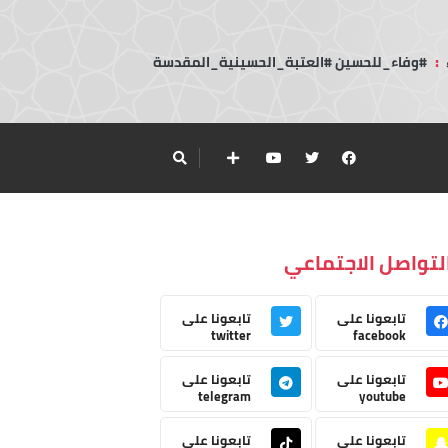
:
#وفاء_للحسين #العتبة_الحسينية_المقدسة
لتواصل الاجتماعي
تابعونا على
تابعونا على
twitter
facebook
تابعونا على
تابعونا على
telegram
youtube
تابعونا على
تابعونا على