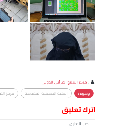
:
مركز التبليغ القرآني الدولي
وسوم :
العتبة الحسينية المقدسة
مركز التب
اترك تعليق