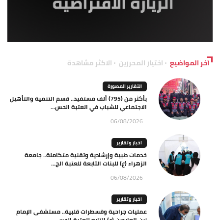
آخر المواضيع
اختيار المحررين
الاكثر مشاهدة
التقارير المصورة
بأكثر من (795) ألف مستفيد.. قسم التنمية والتأهيل
الاجتماعي للشباب في العتبة الحس...
06/08/2026
اخبار وتقارير
خدمات طبية وإرشادية وتقنية متكاملة.. جامعة
الزهراء (ع) للبنات التابعة للعتبة الح...
06/08/2026
اخبار وتقارير
عمليات جراحية وقسطرات قلبية.. مستشفى الإمام
زين العابدين (ع) التابع للعتبة الحسي...