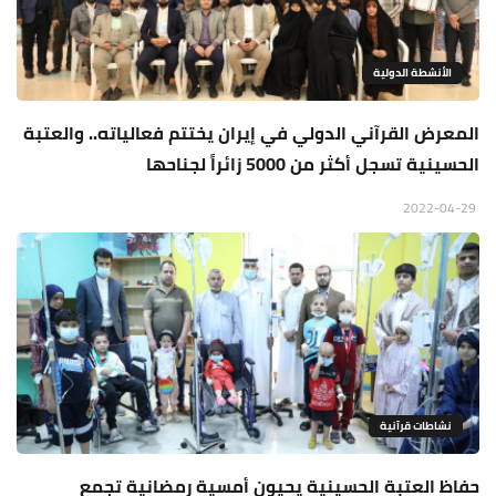
الأنشطة الدولية
المعرض القرآني الدولي في إيران يختتم فعالياته.. والعتبة
الحسينية تسجل أكثر من 5000 زائراً لجناحها
2022-04-29
نشاطات قرآنية
حفاظ العتبة الحسينية يحيون أمسية رمضانية تجمع