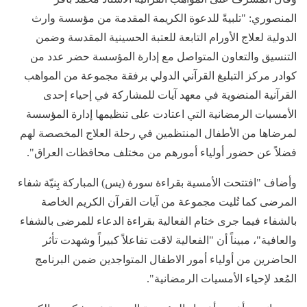
المنصوري: "تلبيةً للدعوة الكريمة المقدمة من مؤسسة وارث
الدولية لعلاج الأورام التابعة للعتبة الحسينية المقدسة وضمن
التنسيق والتعاون المتواصل مع إدارة المؤسسة حضر عدد من
كوادر مركز التبليغ القرآني الدولي برفقة مجموعة من المواهب
القرآنية المنضوية في معهد آيات للمشاركة في إحياء إحدى
الأمسيات الرمضانية التي اعتادت على تنظيمها إدارة المؤسسة
لمرضاها من الأطفال المنتظمين في رحلة العلاج المخصصة لهم
فضلاً عن حضور أولياء أمورهم من مختلف محافظات العراق".
وأضاف "افتتحت الأمسية بقراءة سورة (يس) المباركة بِنيّة شفاء
المرضى كما تُليت مجموعة من آيات القرآن الكريم الخاصة
بالشفاء فيما جرى ختام الفعالية بقراءة الدعاء للمرضى بالشفاء
والعافية"، مبيناً أن "الفعالية لاقت تفاعلاً كبيراً وشهدت تأثر
الحاضرين من أولياء أمور الاطفال المتواجدين ضمن البرنامج
المُعد لإحياء الأمسيات الرمضانية".