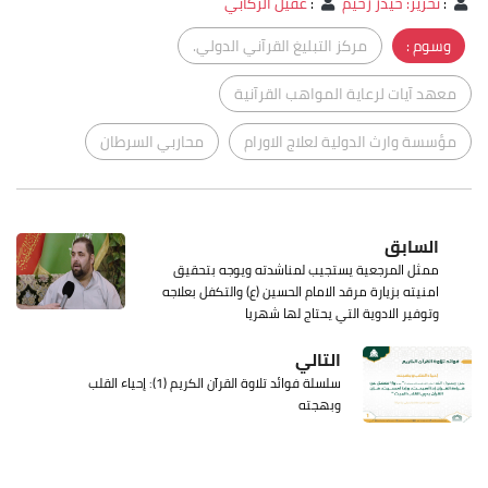
:
تحرير: حيدر رحيم
:
عقيل الركابي
وسوم :
مركز التبليغ القرآني الدولي.
معهد آيات لرعاية المواهب القرآنية
مؤسسة وارث الدولية لعلاج الاورام
محاربي السرطان
السابق
ممثل المرجعية يستجيب لمناشدته ويوجه بتحقيق
امنيته بزيارة مرقد الامام الحسين (ع) والتكفل بعلاجه
وتوفير الادوية التي يحتاج لها شهريا
التالي
سلسلة فوائد تلاوة القرآن الكريم (1): إحياء القلب
وبهجته