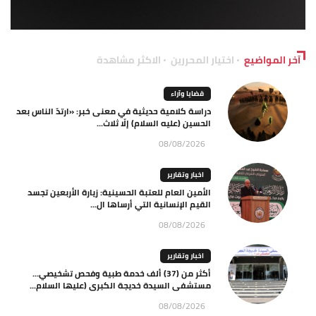
آخر المواضيع
اختيار المحررين
الاكثر مشاهدة
قضايا وآراء
دراسة كلامية حديثية في معنى خبر: «ارتدّ الناس بعد
الحسين (عليه السلام) إلّا ثلاث...
08/08/2026
اخبار وتقارير
الأمين العام للعتبة الحسينية: زيارة الأربعين تجسد
القيم الإنسانية التي أرساها ال...
08/08/2026
اخبار وتقارير
أكثر من (37) ألف خدمة طبية وفحص تشخيصي…
مستشفى السيدة خديجة الكبرى (عليها السلام...
08/08/2026