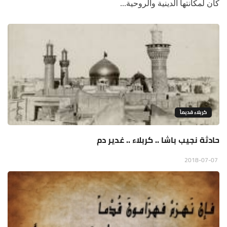
كان لمكانتها الدينية والروحية...
كربلاء قديماً
حادثة نجيب باشا .. كربلاء .. غدير دم
2018-07-07