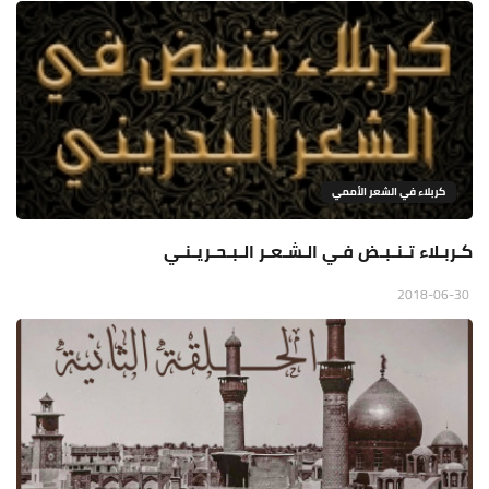
كربلاء في الشعر الأممي
كـربـلاء تـنـبـض فـي الـشـعـر الـبـحـريـنـي
2018-06-30