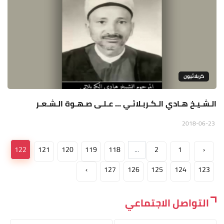
كربلائيون
الـشـيـخ هـادي الـكـربـلائـي ... عـلـى صـهـوة الـشـعـر
2018-06-23
122
121
120
119
118
...
2
1
‹
›
127
126
125
124
123
التواصل الاجتماعي