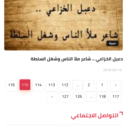
سيرة
دعبل الخزاعي .. شاعر ملأ الناس وشغل السلطة
2019-03-13
116
115
114
113
112
...
2
1
‹
›
127
126
...
118
117
التواصل الاجتماعي