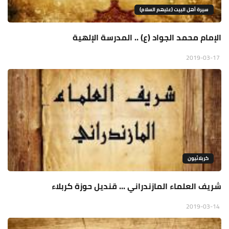
سيرة أهل البيت (عليهم السلام)
الإمام محمد الجواد (ع) .. المدرسة الإلهية
2019-03-17
كربلائيون
شريف العلماء المازندراني ... قنديل حوزة كربلاء
2019-03-14