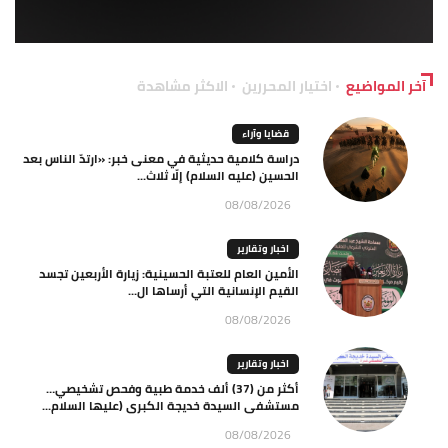
آخر المواضيع
اختيار المحررين
الاكثر مشاهدة
قضايا وآراء
دراسة كلامية حديثية في معنى خبر: «ارتدّ الناس بعد
الحسين (عليه السلام) إلّا ثلاث...
08/08/2026
اخبار وتقارير
الأمين العام للعتبة الحسينية: زيارة الأربعين تجسد
القيم الإنسانية التي أرساها ال...
08/08/2026
اخبار وتقارير
أكثر من (37) ألف خدمة طبية وفحص تشخيصي…
مستشفى السيدة خديجة الكبرى (عليها السلام...
08/08/2026